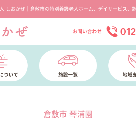
人 しおかぜ｜倉敷市の特別養護老人ホーム、デイサービス、
01
お問い合わせ
について
施設一覧
地域
倉敷市 琴浦園