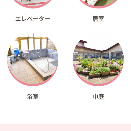
エレベーター
居室
浴室
中庭