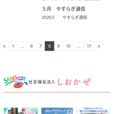
５月 やすらぎ通信
2026.5 やすらぎ通信
投稿ナビゲーション
«
1
…
6
7
8
9
10
…
17
»