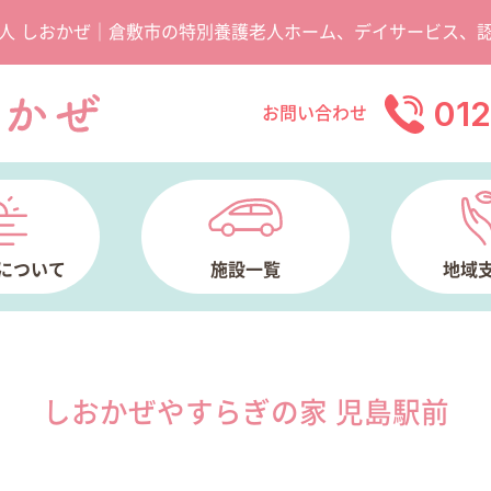
人 しおかぜ｜倉敷市の特別養護老人ホーム、デイサービス、
01
お問い合わせ
について
施設一覧
地域
しおかぜやすらぎの家 児島駅前