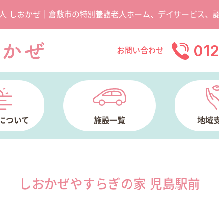
人 しおかぜ｜倉敷市の特別養護老人ホーム、デイサービス、
01
お問い合わせ
について
施設一覧
地域
しおかぜやすらぎの家 児島駅前