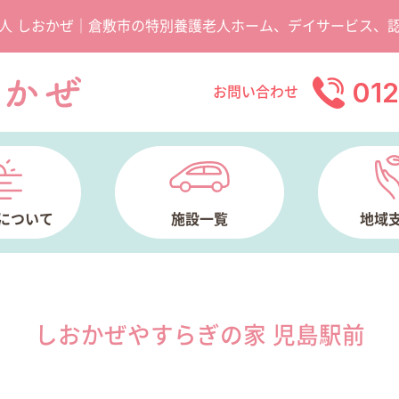
人 しおかぜ｜倉敷市の特別養護老人ホーム、デイサービス、
01
お問い合わせ
について
施設一覧
地域
しおかぜやすらぎの家 児島駅前